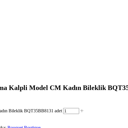
ma Kalpli Model CM Kadın Bileklik BQT
adın Bileklik BQT35BB8131 adet
rka:
Bouquet Boutique