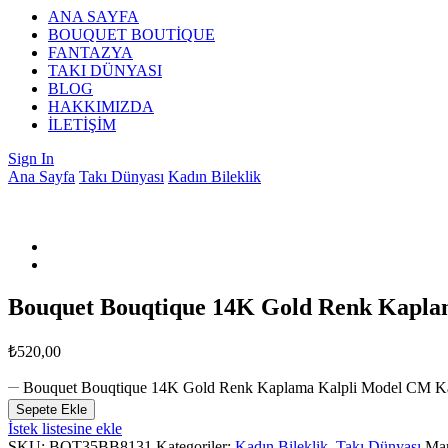
ANA SAYFA
BOUQUET BOUTİQUE
FANTAZYA
TAKI DÜNYASI
BLOG
HAKKIMIZDA
İLETİŞİM
Sign In
Ana Sayfa
Takı Dünyası
Kadın Bileklik
Bouquet Bouqtique 14K Gold Renk Kapla
₺
520,00
Bouquet Bouqtique 14K Gold Renk Kaplama Kalpli Model CM K
Sepete Ekle
İstek listesine ekle
SKU:
BQT35BB8131
Kategoriler:
Kadın Bileklik
,
Takı Dünyası
Ma