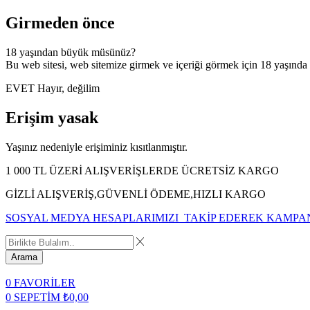
Girmeden önce
18 yaşından büyük müsünüz?
Bu web sitesi, web sitemize girmek ve içeriği görmek için 18 yaşında
EVET
Hayır, değilim
Erişim yasak
Yaşınız nedeniyle erişiminiz kısıtlanmıştır.
1 000 TL ÜZERİ ALIŞVERİŞLERDE ÜCRETSİZ KARGO
GİZLİ ALIŞVERİŞ,GÜVENLİ ÖDEME,HIZLI KARGO
SOSYAL MEDYA HESAPLARIMIZI TAKİP EDEREK KAMPA
Arama
0
FAVORİLER
0
SEPETİM
₺
0,00