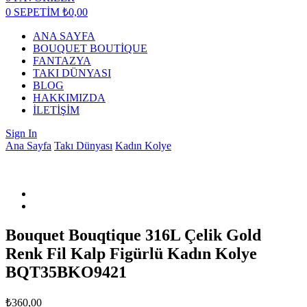
0
SEPETİM
₺
0,00
ANA SAYFA
BOUQUET BOUTİQUE
FANTAZYA
TAKI DÜNYASI
BLOG
HAKKIMIZDA
İLETİŞİM
Sign In
Ana Sayfa
Takı Dünyası
Kadın Kolye
Bouquet Bouqtique 316L Çelik Gold
Renk Fil Kalp Figürlü Kadın Kolye
BQT35BKO9421
₺
360,00