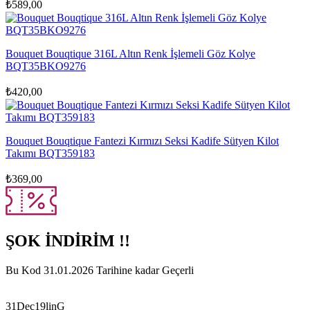
₺
589,00
Bouquet Bouqtique 316L Altın Renk İşlemeli Göz Kolye
BQT35BKO9276
₺
420,00
Bouquet Bouqtique Fantezi Kırmızı Seksi Kadife Sütyen Kilot
Takımı BQT359183
₺
369,00
ŞOK İNDİRİM !!
Bu Kod 31.01.2026 Tarihine kadar Geçerli
31Dec19linG