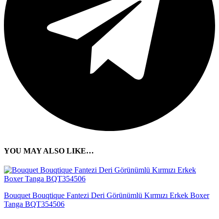
YOU MAY ALSO LIKE…
Bouquet Bouqtique Fantezi Deri Görünümlü Kırmızı Erkek Boxer
Tanga BQT354506