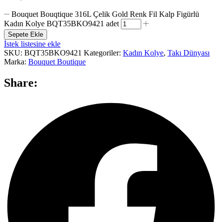
Bouquet Bouqtique 316L Çelik Gold Renk Fil Kalp Figürlü
Kadın Kolye BQT35BKO9421 adet
Sepete Ekle
İstek listesine ekle
SKU:
BQT35BKO9421
Kategoriler:
Kadın Kolye
,
Takı Dünyası
Marka:
Bouquet Boutique
Share: