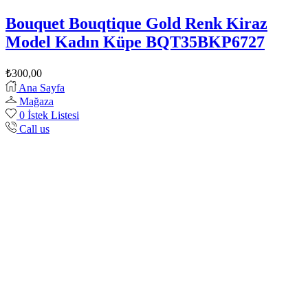
Bouquet Bouqtique Gold Renk Kiraz
Model Kadın Küpe BQT35BKP6727
₺
300,00
Ana Sayfa
Mağaza
0
İstek Listesi
Call us