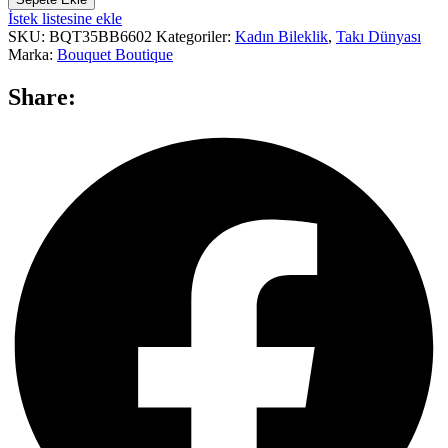
İstek listesine ekle
SKU:
BQT35BB6602
Kategoriler:
Kadın Bileklik
,
Takı Dünyası
Marka:
Bouquet Boutique
Share: