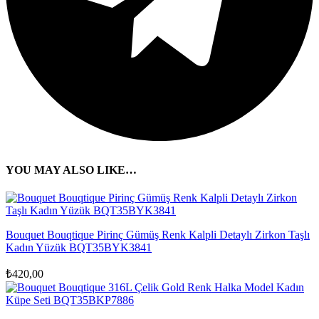
YOU MAY ALSO LIKE…
Bouquet Bouqtique Pirinç Gümüş Renk Kalpli Detaylı Zirkon Taşlı
Kadın Yüzük BQT35BYK3841
₺
420,00