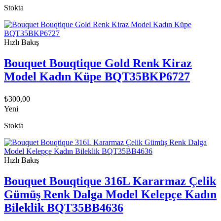
Stokta
Hızlı Bakış
Bouquet Bouqtique Gold Renk Kiraz
Model Kadın Küpe BQT35BKP6727
₺
300,00
Yeni
Stokta
Hızlı Bakış
Bouquet Bouqtique 316L Kararmaz Çelik
Gümüş Renk Dalga Model Kelepçe Kadın
Bileklik BQT35BB4636