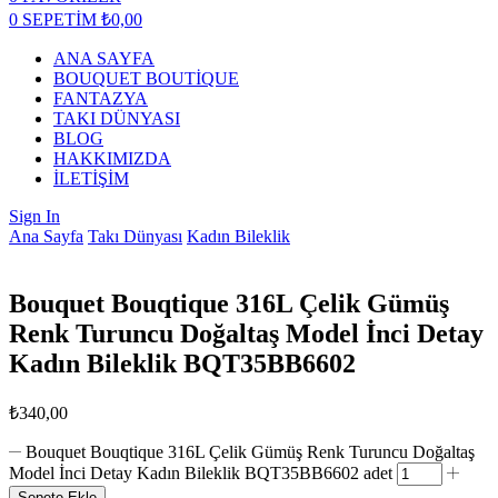
0
SEPETİM
₺
0,00
ANA SAYFA
BOUQUET BOUTİQUE
FANTAZYA
TAKI DÜNYASI
BLOG
HAKKIMIZDA
İLETİŞİM
Sign In
Ana Sayfa
Takı Dünyası
Kadın Bileklik
Bouquet Bouqtique 316L Çelik Gümüş
Renk Turuncu Doğaltaş Model İnci Detay
Kadın Bileklik BQT35BB6602
₺
340,00
Bouquet Bouqtique 316L Çelik Gümüş Renk Turuncu Doğaltaş
Model İnci Detay Kadın Bileklik BQT35BB6602 adet
Sepete Ekle