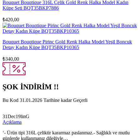
Bouquet Bouqtique 316L Çelik Gold Renk Halka Model Kadın
Küpe Seti BQT35BKP7886
₺
420,00
Bouquet Bouqtique Pirinç Gold Renk Halka Model Yeşil Boncuk
Detay Kadın Küpe BQT35BKP10365
₺
340,00
ŞOK İNDİRİM !!
Bu Kod 31.01.2026 Tarihine kadar Geçerli
31Dec19linG
Açıklama
‘- Ürün tipi 316L çeliktir kararmaz paslanmaz.- Sağlıklı ve mutlu
günlerde kullanmanız dileğiyle…