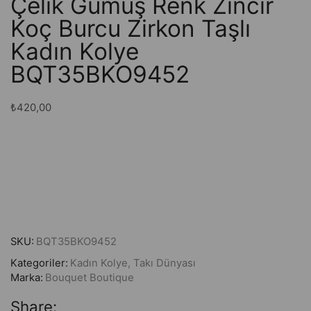
Çelik Gümüş Renk Zincir
Koç Burcu Zirkon Taşlı
Kadın Kolye
BQT35BKO9452
₺
420,00
SKU:
BQT35BKO9452
Kategoriler:
Kadın Kolye
,
Takı Dünyası
Marka:
Bouquet Boutique
Share: