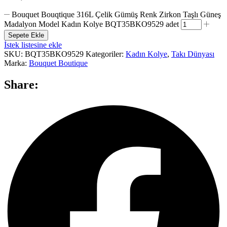
Bouquet Bouqtique 316L Çelik Gümüş Renk Zirkon Taşlı Güneş
Madalyon Model Kadın Kolye BQT35BKO9529 adet
Sepete Ekle
İstek listesine ekle
SKU:
BQT35BKO9529
Kategoriler:
Kadın Kolye
,
Takı Dünyası
Marka:
Bouquet Boutique
Share: