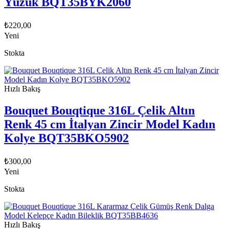
Yüzük BQT35BYK2060
₺
220,00
Yeni
Stokta
Hızlı Bakış
Bouquet Bouqtique 316L Çelik Altın
Renk 45 cm İtalyan Zincir Model Kadın
Kolye BQT35BKO5902
₺
300,00
Yeni
Stokta
Hızlı Bakış