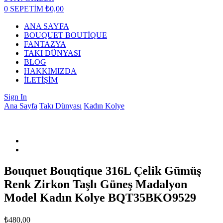
0
SEPETİM
₺
0,00
ANA SAYFA
BOUQUET BOUTİQUE
FANTAZYA
TAKI DÜNYASI
BLOG
HAKKIMIZDA
İLETİŞİM
Sign In
Ana Sayfa
Takı Dünyası
Kadın Kolye
Bouquet Bouqtique 316L Çelik Gümüş
Renk Zirkon Taşlı Güneş Madalyon
Model Kadın Kolye BQT35BKO9529
₺
480,00