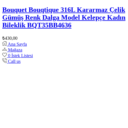
Bouquet Bouqtique 316L Kararmaz Çelik
Gümüş Renk Dalga Model Kelepçe Kadın
Bileklik BQT35BB4636
₺
430,00
Ana Sayfa
Mağaza
0
İstek Listesi
Call us