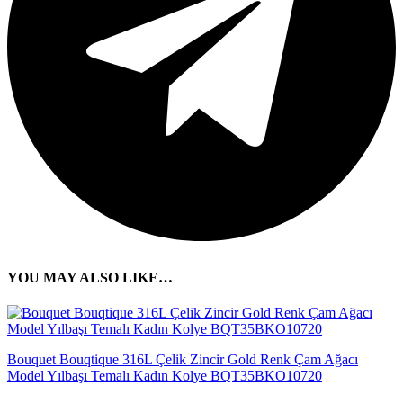
YOU MAY ALSO LIKE…
Bouquet Bouqtique 316L Çelik Zincir Gold Renk Çam Ağacı
Model Yılbaşı Temalı Kadın Kolye BQT35BKO10720