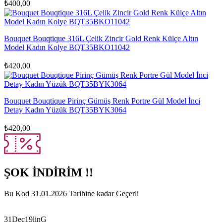
₺
400,00
Bouquet Bouqtique 316L Çelik Zincir Gold Renk Külçe Altın
Model Kadın Kolye BQT35BKO11042
₺
420,00
Bouquet Bouqtique Pirinç Gümüş Renk Portre Gül Model İnci
Detay Kadın Yüzük BQT35BYK3064
₺
420,00
ŞOK İNDİRİM !!
Bu Kod 31.01.2026 Tarihine kadar Geçerli
31Dec19linG