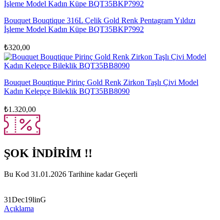
Bouquet Bouqtique 316L Çelik Gold Renk Pentagram Yıldızı
İşleme Model Kadın Küpe BQT35BKP7992
₺
320,00
Bouquet Bouqtique Pirinç Gold Renk Zirkon Taşlı Çivi Model
Kadın Kelepçe Bileklik BQT35BB8090
₺
1.320,00
ŞOK İNDİRİM !!
Bu Kod 31.01.2026 Tarihine kadar Geçerli
31Dec19linG
Açıklama