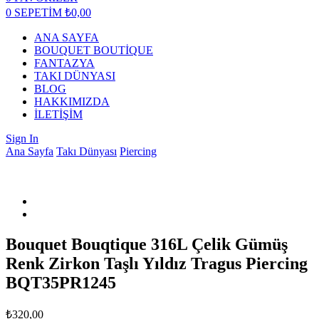
0
SEPETİM
₺
0,00
ANA SAYFA
BOUQUET BOUTİQUE
FANTAZYA
TAKI DÜNYASI
BLOG
HAKKIMIZDA
İLETİŞİM
Sign In
Ana Sayfa
Takı Dünyası
Piercing
Bouquet Bouqtique 316L Çelik Gümüş
Renk Zirkon Taşlı Yıldız Tragus Piercing
BQT35PR1245
₺
320,00