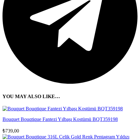
YOU MAY ALSO LIKE…
Bouquet Bouqtique Fantezi Yılbaşı Kostümü BQT359198
₺
739,00