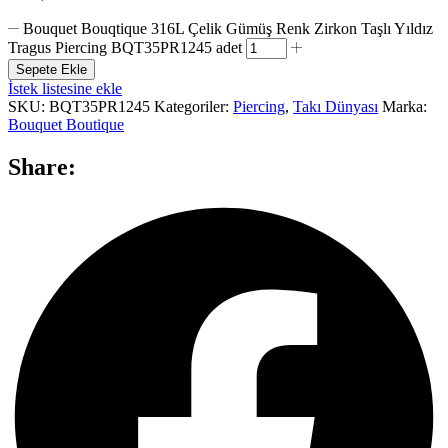
Bouquet Bouqtique 316L Çelik Gümüş Renk Zirkon Taşlı Yıldız
Tragus Piercing BQT35PR1245 adet
Sepete Ekle
İstek listesine ekle
SKU:
BQT35PR1245
Kategoriler:
Piercing
,
Takı Dünyası
Marka:
Bouquet Boutique
Share: