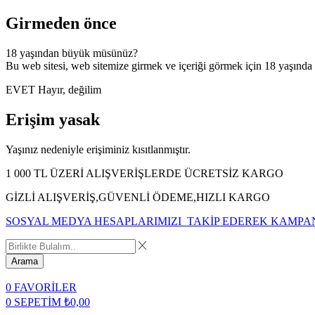
Girmeden önce
18 yaşından büyük müsünüz?
Bu web sitesi, web sitemize girmek ve içeriği görmek için 18 yaşında
EVET
Hayır, değilim
Erişim yasak
Yaşınız nedeniyle erişiminiz kısıtlanmıştır.
1 000 TL ÜZERİ ALIŞVERİŞLERDE ÜCRETSİZ KARGO
GİZLİ ALIŞVERİŞ,GÜVENLİ ÖDEME,HIZLI KARGO
SOSYAL MEDYA HESAPLARIMIZI TAKİP EDEREK KAMPA
Arama
0
FAVORİLER
0
SEPETİM
₺
0,00