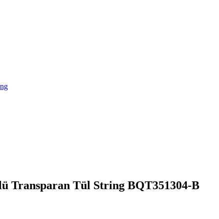
ing
lü Transparan Tül String BQT351304-B