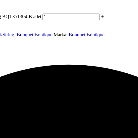
ng BQT351304-B adet
-String
,
Bouquet Boutique
Marka:
Bouquet Boutique