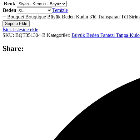
Renk
Beden
Temizle
Bouquet Bouqtique Büyük Beden Kadın 3'lü Transparan Tül Stri
Sepete Ekle
İstek listesine ekle
SKU:
BQT351304-B
Kategoriler:
Büyük Beden Fantezi Tanga-Külot
Share: