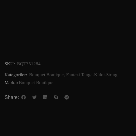
SKU:
BQT351284
Kategoriler:
Bouquet Boutique
,
Fantezi Tanga-Külot-String
Marka:
Bouquet Boutique
Share: