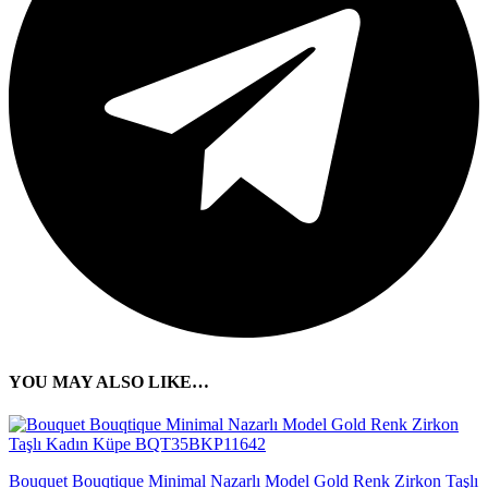
YOU MAY ALSO LIKE…
Bouquet Bouqtique Minimal Nazarlı Model Gold Renk Zirkon Taşlı