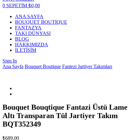
0
SEPETİM
₺
0,00
ANA SAYFA
BOUQUET BOUTİQUE
FANTAZYA
TAKI DÜNYASI
BLOG
HAKKIMIZDA
İLETİŞİM
Sign In
Ana Sayfa
Bouquet Boutique
Fantezi Jartiyer Takımları
Bouquet Bouqtique Fantazi Üstü Lame
Altı Transparan Tül Jartiyer Takım
BQT352349
₺
689,00