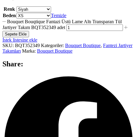
Renk
Beden
Temizle
Bouquet Bouqtique Fantazi Üstü Lame Altı Transparan Tül
Jartiyer Takım BQT352349 adet
Sepete Ekle
İstek listesine ekle
SKU:
BQT352349
Kategoriler:
Bouquet Boutique
,
Fantezi Jartiyer
Takımları
Marka:
Bouquet Boutique
Share: