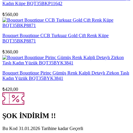
Kadın Küpe BQT35BKP11642
₺
560,00
Bouquet Bouqtique CCB Turkuaz Gold Çift Renk Küpe
BQT35BKP8871
₺
360,00
Bouquet Bouqtique Pirinç Gümüş Renk Kalpli Detaylı Zirkon Taşlı
Kadın Yüzük BQT35BYK3841
₺
420,00
ŞOK İNDİRİM !!
Bu Kod 31.01.2026 Tarihine kadar Geçerli