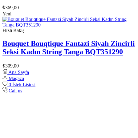
₺
369,00
Yeni
Hızlı Bakış
Bouquet Bouqtique Fantazi Siyah Zincirli
Seksi Kadın String Tanga BQT351290
₺
309,00
Ana Sayfa
Mağaza
0
İstek Listesi
Call us