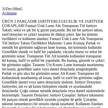
31Dec19linG
Açıklama
ÜRÜN 2 PARÇADIR JARTİYERLİ GECELİK VE JARTİYER
ÇORAPLARI Fantazi Üstü Lame Altı Transparan Tül Jartiyer
Takım, seksi ve şık bir iç giyim parçasıdır. Bu tür bir jartiyer takım,
zarif detayları ve çekici tasarımı ile dikkat çeker. İşte bu ürünün
özellikleri ve kullanım alanları: Fantazi Üstü Lame Altı Transparan
Tül Jartiyer Takım Özellikleri Malzeme: Lame Kumaş: Parlak ve
metalik bir görünüm sağlayan lame kumaş, üst kısmında kullanılır.
Genellikle elastik ve hafif bir yapıdadır, vücuda oturur ve seksi bir
görünüm sunar. Transparan Tül: Alt kısımda kullanılan transparan
tül kumaş, hafif ve şeffaf bir yapıdadır. Bu kumaş, gizemli ve çekici
bir görünüm sağlar. Tasarım: Üst Kısım: Lame kumaşla tasarlanmış
üst kısım, genellikle saten veya dantel detaylarla zenginleştirilir.
Parlak ve göz alıcı bir görünüm sunar. Alt Kısım: Transparan tül
kullanılarak tasarlanmış alt kısım, hafif ve zarif bir görünüm sağlar.
Genellikle dantel veya saten detaylarla süslenir. Jartiyer Detayları:
Jartiyerler, üst ve alt kısmı birleştiren elastik ve ayarlanabilir
detaylardır. Çoğu zaman metalik detaylarla veya dantel süslemelerle
bezenmiştir. Tasarım Detayları: Jartiyer Çoraplar: Jartiyer takımının
bir parçası olarak genellikle uyumlu çoraplar ile gelir. Çoraplar,
takımın tamamlayıcı bir unsuru olarak tasarlanır. Kullanım Alanları