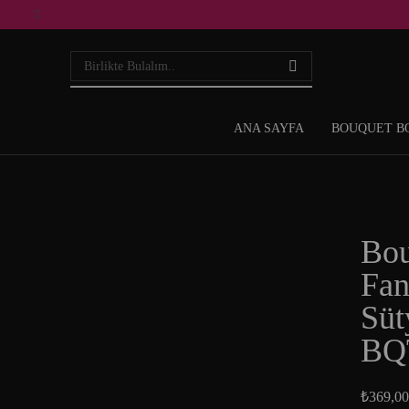
ANA SAYFA
BOUQUET B
Bou
Fan
Süt
BQ
₺
369,00