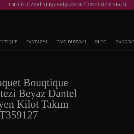
1 000 TL ÜZERİ ALIŞVERİŞLERDE ÜCRETSİZ KARGO
OUTİQUE
FANTAZYA
TAKI DÜNYASI
BLOG
HAKKIM
quet Bouqtique
tezi Beyaz Dantel
yen Kilot Takım
T359127