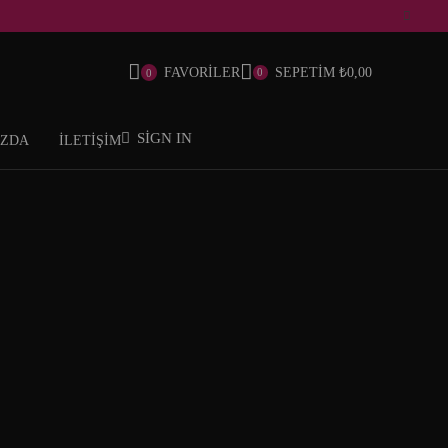
FAVORİLER
SEPETİM
₺
0,00
0
0
SIGN IN
IZDA
İLETİŞİM