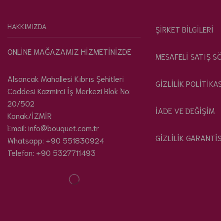
HAKKIMIZDA
ŞİRKET BİLGİLERİ
ONLİNE MAĞAZAMIZ HİZMETİNİZDE
MESAFELİ SATIŞ S
Alsancak Mahallesi Kıbrıs Şehitleri
GİZLİLİK POLİTİKA
Caddesi Kazmirci İş Merkezi Blok No:
20/502
İADE VE DEĞİŞİM
Konak/İZMİR
Email: info@bouquet.com.tr
GİZLİLİK GARANTİS
Whatsapp: +90 551830924
Telefon: +90 5327711493