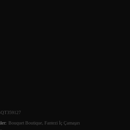
QT359127
ler:
Bouquet Boutique
,
Fantezi İç Çamaşırı