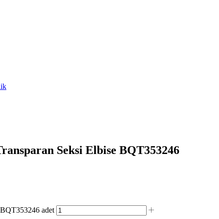
ik
Transparan Seksi Elbise BQT353246
e BQT353246 adet