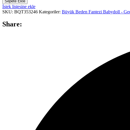
Sepete Ekle
İstek listesine ekle
SKU:
BQT353246
Kategoriler:
Büyük Beden Fantezi Babydoll - Gec
Share: