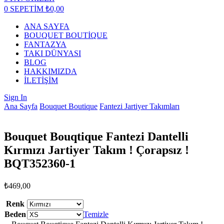
0
SEPETİM
₺
0,00
ANA SAYFA
BOUQUET BOUTİQUE
FANTAZYA
TAKI DÜNYASI
BLOG
HAKKIMIZDA
İLETİŞİM
Sign In
Ana Sayfa
Bouquet Boutique
Fantezi Jartiyer Takımları
Bouquet Bouqtique Fantezi Dantelli
Kırmızı Jartiyer Takım ! Çorapsız !
BQT352360-1
₺
469,00
Renk
Beden
Temizle