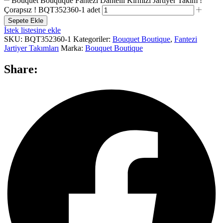
Bouquet Bouqtique Fantezi Dantelli Kırmızı Jartiyer Takım !
Çorapsız ! BQT352360-1 adet
Sepete Ekle
İstek listesine ekle
SKU:
BQT352360-1
Kategoriler:
Bouquet Boutique
,
Fantezi
Jartiyer Takımları
Marka:
Bouquet Boutique
Share: