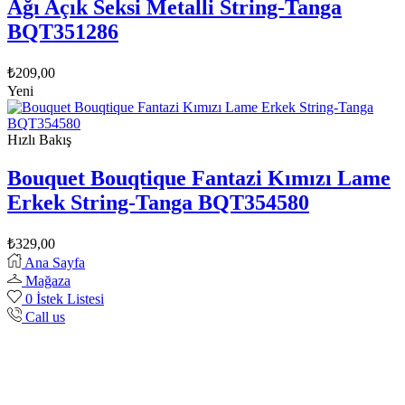
Ağı Açık Seksi Metalli String-Tanga
BQT351286
₺
209,00
Yeni
Hızlı Bakış
Bouquet Bouqtique Fantazi Kımızı Lame
Erkek String-Tanga BQT354580
₺
329,00
Ana Sayfa
Mağaza
0
İstek Listesi
Call us