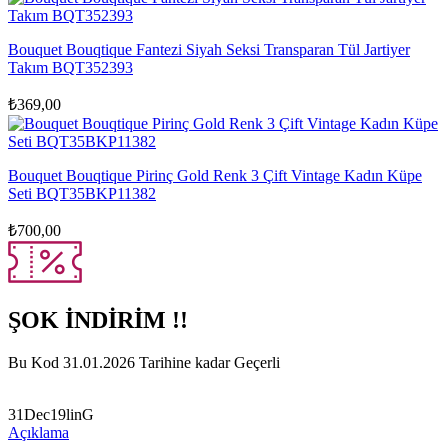
Bouquet Bouqtique Fantezi Siyah Seksi Transparan Tül Jartiyer
Takım BQT352393
₺
369,00
Bouquet Bouqtique Pirinç Gold Renk 3 Çift Vintage Kadın Küpe
Seti BQT35BKP11382
₺
700,00
ŞOK İNDİRİM !!
Bu Kod 31.01.2026 Tarihine kadar Geçerli
31Dec19linG
Açıklama