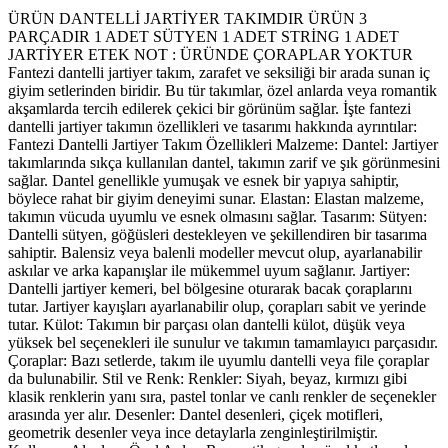
ÜRÜN DANTELLİ JARTİYER TAKIMDIR ÜRÜN 3
PARÇADIR 1 ADET SÜTYEN 1 ADET STRİNG 1 ADET
JARTİYER ETEK NOT : ÜRÜNDE ÇORAPLAR YOKTUR
Fantezi dantelli jartiyer takım, zarafet ve seksiliği bir arada sunan iç
giyim setlerinden biridir. Bu tür takımlar, özel anlarda veya romantik
akşamlarda tercih edilerek çekici bir görünüm sağlar. İşte fantezi
dantelli jartiyer takımın özellikleri ve tasarımı hakkında ayrıntılar:
Fantezi Dantelli Jartiyer Takım Özellikleri Malzeme: Dantel: Jartiyer
takımlarında sıkça kullanılan dantel, takımın zarif ve şık görünmesini
sağlar. Dantel genellikle yumuşak ve esnek bir yapıya sahiptir,
böylece rahat bir giyim deneyimi sunar. Elastan: Elastan malzeme,
takımın vücuda uyumlu ve esnek olmasını sağlar. Tasarım: Sütyen:
Dantelli sütyen, göğüsleri destekleyen ve şekillendiren bir tasarıma
sahiptir. Balensiz veya balenli modeller mevcut olup, ayarlanabilir
askılar ve arka kapanışlar ile mükemmel uyum sağlanır. Jartiyer:
Dantelli jartiyer kemeri, bel bölgesine oturarak bacak çoraplarını
tutar. Jartiyer kayışları ayarlanabilir olup, çorapları sabit ve yerinde
tutar. Külot: Takımın bir parçası olan dantelli külot, düşük veya
yüksek bel seçenekleri ile sunulur ve takımın tamamlayıcı parçasıdır.
Çoraplar: Bazı setlerde, takım ile uyumlu dantelli veya file çoraplar
da bulunabilir. Stil ve Renk: Renkler: Siyah, beyaz, kırmızı gibi
klasik renklerin yanı sıra, pastel tonlar ve canlı renkler de seçenekler
arasında yer alır. Desenler: Dantel desenleri, çiçek motifleri,
geometrik desenler veya ince detaylarla zenginleştirilmiştir.