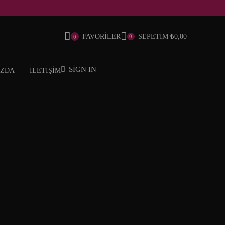
FAVORİLER
SEPETİM
₺
0,00
0
0
SIGN IN
IZDA
İLETİŞİM