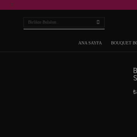
ANA SAYFA
BOUQUET B
B
S
₺