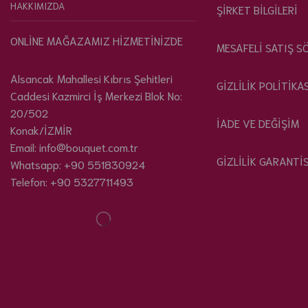
HAKKIMIZDA
ŞİRKET BİLGİLERİ
ONLİNE MAĞAZAMIZ HİZMETİNİZDE
MESAFELİ SATIŞ S
Alsancak Mahallesi Kıbrıs Şehitleri
GİZLİLİK POLİTİKA
Caddesi Kazmirci İş Merkezi Blok No:
20/502
İADE VE DEĞİŞİM
Konak/İZMİR
Email: info@bouquet.com.tr
GİZLİLİK GARANTİS
Whatsapp: +90 551830924
Telefon: +90 5327711493