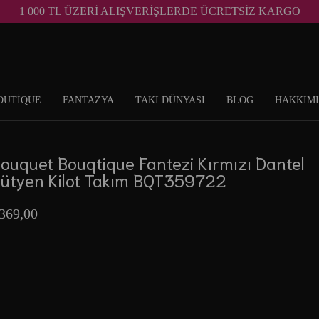
1 000 TL ÜZERİ ALIŞVERİŞLERDE ÜCRETSİZ KARGO
OUTİQUE
FANTAZYA
TAKI DÜNYASI
BLOG
HAKKIM
ouquet Bouqtique Fantezi Kırmızı Dantel
ütyen Kilot Takım BQT359722
369,00