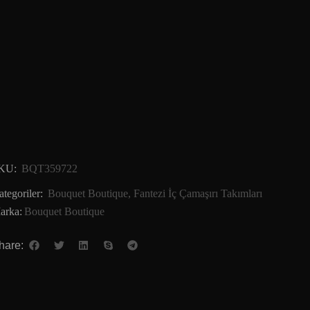
KU:
BQT359722
tegoriler:
Bouquet Boutique
,
Fantezi İç Çamaşırı Takımları
arka:
Bouquet Boutique
hare: