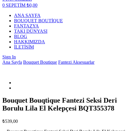
0
SEPETİM
₺
0,00
ANA SAYFA
BOUQUET BOUTİQUE
FANTAZYA
TAKI DÜNYASI
BLOG
HAKKIMIZDA
İLETİŞİM
Sign In
Ana Sayfa
Bouquet Boutique
Fantezi Aksesuarlar
Bouquet Bouqtique Fantezi Seksi Deri
Borulu Lila El Kelepçesi BQT355378
₺
539,00