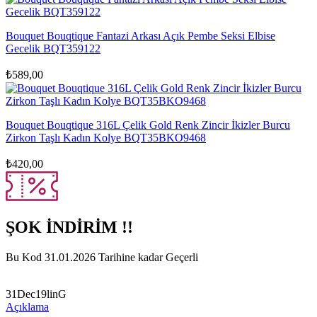
Bouquet Bouqtique Fantazi Arkası Açık Pembe Seksi Elbise
Gecelik BQT359122
₺
589,00
Bouquet Bouqtique 316L Çelik Gold Renk Zincir İkizler Burcu
Zirkon Taşlı Kadın Kolye BQT35BKO9468
₺
420,00
ŞOK İNDİRİM !!
Bu Kod 31.01.2026 Tarihine kadar Geçerli
31Dec19linG
Açıklama