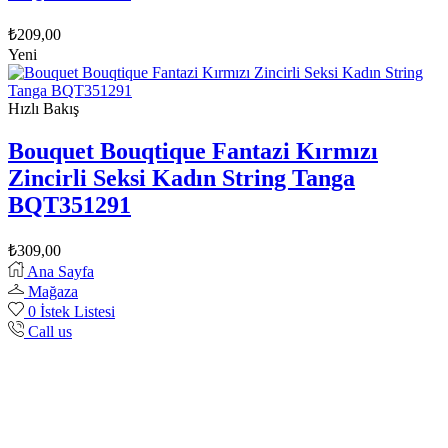
₺
209,00
Yeni
Hızlı Bakış
Bouquet Bouqtique Fantazi Kırmızı
Zincirli Seksi Kadın String Tanga
BQT351291
₺
309,00
Ana Sayfa
Mağaza
0
İstek Listesi
Call us