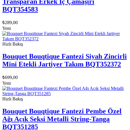
Transparan Erkek İç Çamaşırı
BQT354583
₺
289,00
Yeni
Hızlı Bakış
Bouquet Bouqtique Fantezi Siyah Zincirli
Mini Etekli Jartiyer Takım BQT352372
₺
699,00
Yeni
Hızlı Bakış
Bouquet Bouqtique Fantezi Pembe Özel
Ağı Açık Seksi Metalli String-Tanga
BQT351285