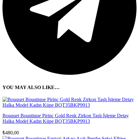
YOU MAY ALSO LIKE…
Bouquet Bouqtique Pirinç Gold Renk Zirkon Taşlı İşleme Detay
Halka Model Kadın Küpe BQT35BKP9913
₺
480,00