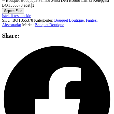
Bouquet Bouqtique Fantezi Seksi Deri Borulu Lila El Kelepçesi
BQT355378 adet
Sepete Ekle
İstek listesine ekle
SKU:
BQT355378
Kategoriler:
Bouquet Boutique
,
Fantezi
Aksesuarlar
Marka:
Bouquet Boutique
Share: