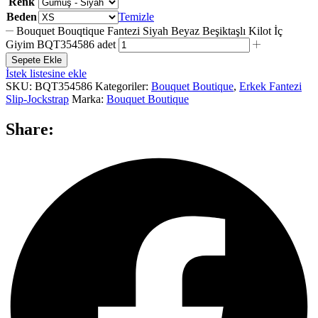
Renk
Beden
Temizle
Bouquet Bouqtique Fantezi Siyah Beyaz Beşiktaşlı Kilot İç
Giyim BQT354586 adet
Sepete Ekle
İstek listesine ekle
SKU:
BQT354586
Kategoriler:
Bouquet Boutique
,
Erkek Fantezi
Slip-Jockstrap
Marka:
Bouquet Boutique
Share: