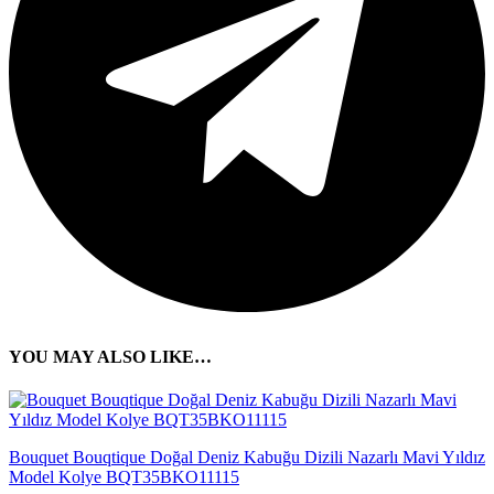
YOU MAY ALSO LIKE…
Bouquet Bouqtique Doğal Deniz Kabuğu Dizili Nazarlı Mavi Yıldız
Model Kolye BQT35BKO11115