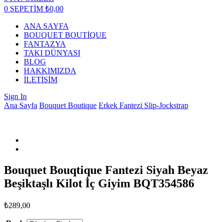
0
SEPETİM
₺
0,00
ANA SAYFA
BOUQUET BOUTİQUE
FANTAZYA
TAKI DÜNYASI
BLOG
HAKKIMIZDA
İLETİŞİM
Sign In
Ana Sayfa
Bouquet Boutique
Erkek Fantezi Slip-Jockstrap
Bouquet Bouqtique Fantezi Siyah Beyaz
Beşiktaşlı Kilot İç Giyim BQT354586
₺
289,00