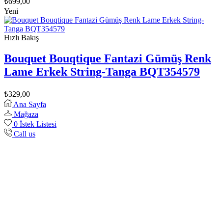
₺
699,00
Yeni
Hızlı Bakış
Bouquet Bouqtique Fantazi Gümüş Renk
Lame Erkek String-Tanga BQT354579
₺
329,00
Ana Sayfa
Mağaza
0
İstek Listesi
Call us