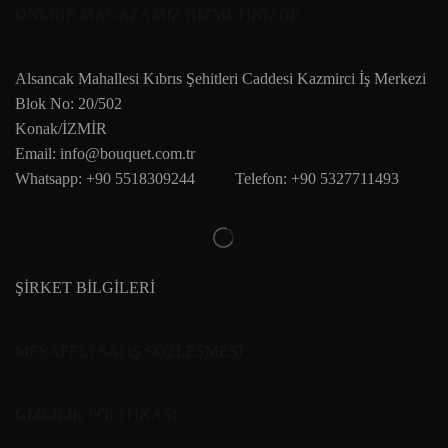
ONLİNE MAĞAZAMIZ HİZMETİNİZDE
Alsancak Mahallesi Kıbrıs Şehitleri Caddesi Kazmirci İş Merkezi
Blok No: 20/502
Konak/İZMİR
Email: info@bouquet.com.tr
Whatsapp: +90 5518309244 Telefon: +90 5327711493
ŞİRKET BİLGİLERİ
MESAFELİ SATIŞ SÖZLEŞMESİ
GİZLİLİK POLİTİKASI