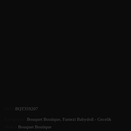
SKU:
BQT359207
Kategoriler:
Bouquet Boutique
,
Fantezi Babydoll - Gecelik
Marka:
Bouquet Boutique