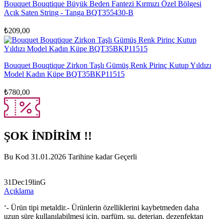
Bouquet Bouqtique Büyük Beden Fantezi Kırmızı Özel Bölgesi
Açık Saten String - Tanga BQT355430-B
₺
209,00
Bouquet Bouqtique Zirkon Taşlı Gümüş Renk Pirinç Kutup Yıldızı
Model Kadın Küpe BQT35BKP11515
₺
780,00
ŞOK İNDİRİM !!
Bu Kod 31.01.2026 Tarihine kadar Geçerli
31Dec19linG
Açıklama
‘- Ürün tipi metaldir.- Ürünlerin özelliklerini kaybetmeden daha
uzun süre kullanılabilmesi için, parfüm, su, deterjan, dezenfektan