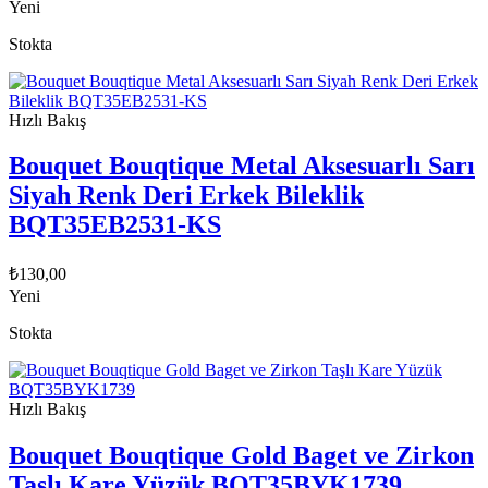
Yeni
Stokta
Hızlı Bakış
Bouquet Bouqtique Metal Aksesuarlı Sarı
Siyah Renk Deri Erkek Bileklik
BQT35EB2531-KS
₺
130,00
Yeni
Stokta
Hızlı Bakış
Bouquet Bouqtique Gold Baget ve Zirkon
Taşlı Kare Yüzük BQT35BYK1739