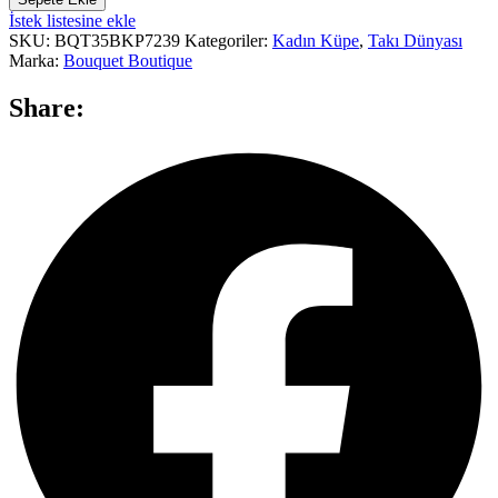
İstek listesine ekle
SKU:
BQT35BKP7239
Kategoriler:
Kadın Küpe
,
Takı Dünyası
Marka:
Bouquet Boutique
Share: