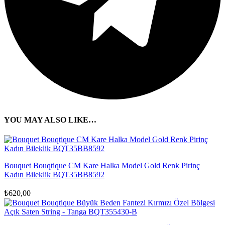
YOU MAY ALSO LIKE…
Bouquet Bouqtique CM Kare Halka Model Gold Renk Pirinç
Kadın Bileklik BQT35BB8592
₺
620,00