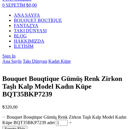
0
SEPETİM
₺
0,00
ANA SAYFA
BOUQUET BOUTİQUE
FANTAZYA
TAKI DÜNYASI
BLOG
HAKKIMIZDA
İLETİŞİM
Sign In
Ana Sayfa
Takı Dünyası
Kadın Küpe
Bouquet Bouqtique Gümüş Renk Zirkon
Taşlı Kalp Model Kadın Küpe
BQT35BKP7239
₺
320,00
Bouquet Bouqtique Gümüş Renk Zirkon Taşlı Kalp Model Kadın
Küpe BQT35BKP7239 adet
Sepete Ekle