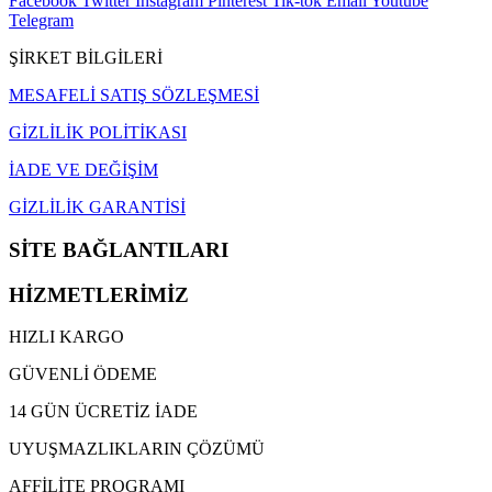
Facebook
Twitter
Instagram
Pinterest
Tik-tok
Email
Youtube
Telegram
ŞİRKET BİLGİLERİ
MESAFELİ SATIŞ SÖZLEŞMESİ
GİZLİLİK POLİTİKASI
İADE VE DEĞİŞİM
GİZLİLİK GARANTİSİ
SİTE BAĞLANTILARI
HİZMETLERİMİZ
HIZLI KARGO
GÜVENLİ ÖDEME
14 GÜN ÜCRETİZ İADE
UYUŞMAZLIKLARIN ÇÖZÜMÜ
AFFİLİTE PROGRAMI