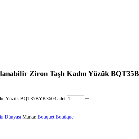
rlanabilir Ziron Taşlı Kadın Yüzük BQT3
 Kadın Yüzük BQT35BYK3603 adet
kı Dünyası
Marka:
Bouquet Boutique