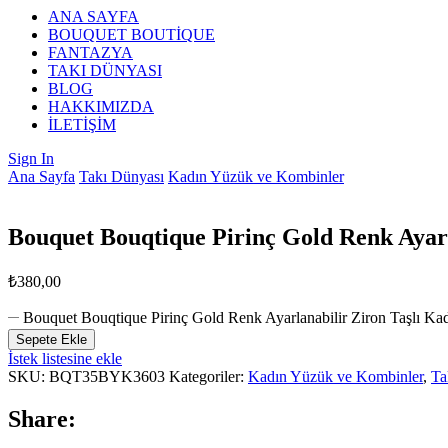
ANA SAYFA
BOUQUET BOUTİQUE
FANTAZYA
TAKI DÜNYASI
BLOG
HAKKIMIZDA
İLETİŞİM
Sign In
Ana Sayfa
Takı Dünyası
Kadın Yüzük ve Kombinler
Bouquet Bouqtique Pirinç Gold Renk Aya
₺
380,00
Bouquet Bouqtique Pirinç Gold Renk Ayarlanabilir Ziron Taşlı
Sepete Ekle
İstek listesine ekle
SKU:
BQT35BYK3603
Kategoriler:
Kadın Yüzük ve Kombinler
,
Ta
Share: