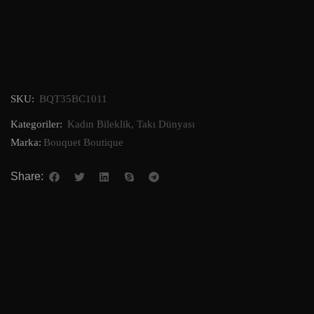
SKU:
BQT35BC1011
Kategoriler:
Kadın Bileklik
,
Takı Dünyası
Marka:
Bouquet Boutique
Share: