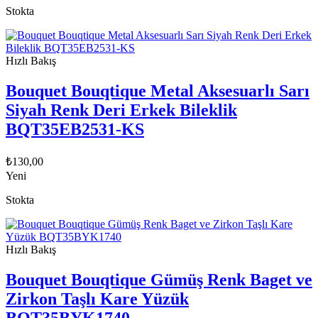
Stokta
Hızlı Bakış
Bouquet Bouqtique Metal Aksesuarlı Sarı
Siyah Renk Deri Erkek Bileklik
BQT35EB2531-KS
₺
130,00
Yeni
Stokta
Hızlı Bakış
Bouquet Bouqtique Gümüş Renk Baget ve
Zirkon Taşlı Kare Yüzük
BQT35BYK1740