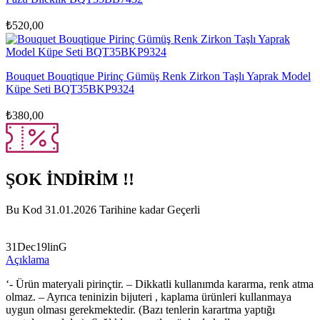
₺
520,00
Bouquet Bouqtique Pirinç Gümüş Renk Zirkon Taşlı Yaprak Model
Küpe Seti BQT35BKP9324
₺
380,00
ŞOK İNDİRİM !!
Bu Kod 31.01.2026 Tarihine kadar Geçerli
31Dec19linG
Açıklama
‘- Ürün materyali pirinçtir. – Dikkatli kullanımda kararma, renk atma
olmaz. – Ayrıca teninizin bijuteri , kaplama ürünleri kullanmaya
uygun olması gerekmektedir. (Bazı tenlerin karartma yaptığı