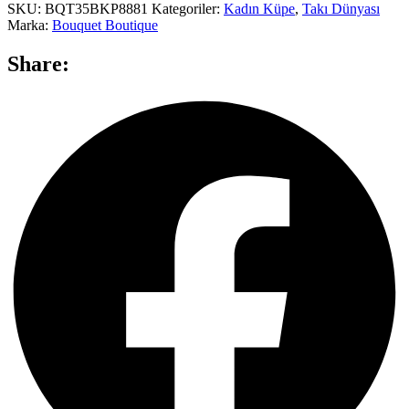
SKU:
BQT35BKP8881
Kategoriler:
Kadın Küpe
,
Takı Dünyası
Marka:
Bouquet Boutique
Share: