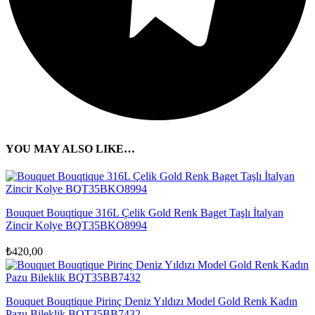
YOU MAY ALSO LIKE…
Bouquet Bouqtique 316L Çelik Gold Renk Baget Taşlı İtalyan
Zincir Kolye BQT35BKO8994
₺
420,00
Bouquet Bouqtique Pirinç Deniz Yıldızı Model Gold Renk Kadın
Pazu Bileklik BQT35BB7432