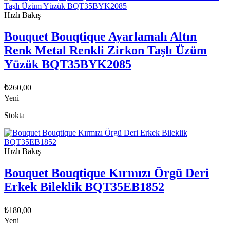
Hızlı Bakış
Bouquet Bouqtique Ayarlamalı Altın
Renk Metal Renkli Zirkon Taşlı Üzüm
Yüzük BQT35BYK2085
₺
260,00
Yeni
Stokta
Hızlı Bakış
Bouquet Bouqtique Kırmızı Örgü Deri
Erkek Bileklik BQT35EB1852
₺
180,00
Yeni