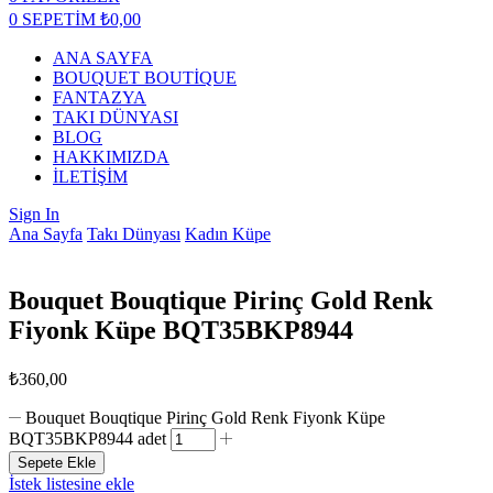
0
SEPETİM
₺
0,00
ANA SAYFA
BOUQUET BOUTİQUE
FANTAZYA
TAKI DÜNYASI
BLOG
HAKKIMIZDA
İLETİŞİM
Sign In
Ana Sayfa
Takı Dünyası
Kadın Küpe
Bouquet Bouqtique Pirinç Gold Renk
Fiyonk Küpe BQT35BKP8944
₺
360,00
Bouquet Bouqtique Pirinç Gold Renk Fiyonk Küpe
BQT35BKP8944 adet
Sepete Ekle
İstek listesine ekle