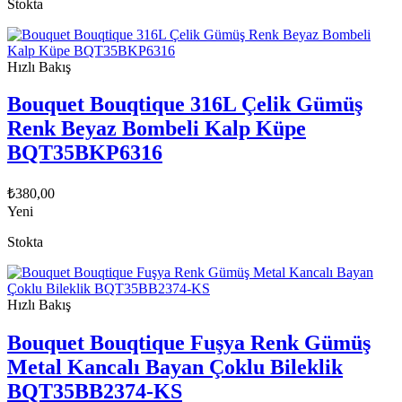
Stokta
Hızlı Bakış
Bouquet Bouqtique 316L Çelik Gümüş
Renk Beyaz Bombeli Kalp Küpe
BQT35BKP6316
₺
380,00
Yeni
Stokta
Hızlı Bakış
Bouquet Bouqtique Fuşya Renk Gümüş
Metal Kancalı Bayan Çoklu Bileklik
BQT35BB2374-KS