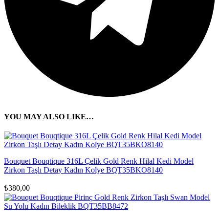
YOU MAY ALSO LIKE…
Bouquet Bouqtique 316L Çelik Gold Renk Hilal Kedi Model
Zirkon Taşlı Detay Kadın Kolye BQT35BKO8140
₺
380,00