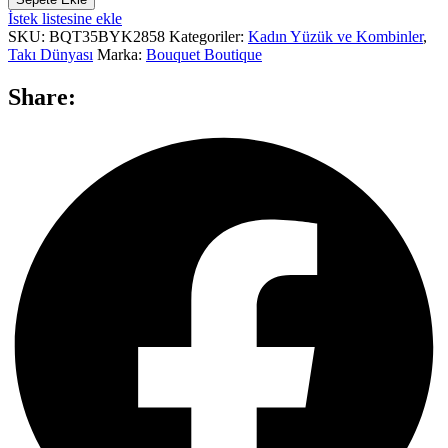
İstek listesine ekle
SKU:
BQT35BYK2858
Kategoriler:
Kadın Yüzük ve Kombinler
,
Takı Dünyası
Marka:
Bouquet Boutique
Share: