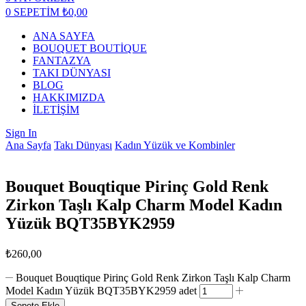
0
SEPETİM
₺
0,00
ANA SAYFA
BOUQUET BOUTİQUE
FANTAZYA
TAKI DÜNYASI
BLOG
HAKKIMIZDA
İLETİŞİM
Sign In
Ana Sayfa
Takı Dünyası
Kadın Yüzük ve Kombinler
Bouquet Bouqtique Pirinç Gold Renk
Zirkon Taşlı Kalp Charm Model Kadın
Yüzük BQT35BYK2959
₺
260,00
Bouquet Bouqtique Pirinç Gold Renk Zirkon Taşlı Kalp Charm
Model Kadın Yüzük BQT35BYK2959 adet
Sepete Ekle