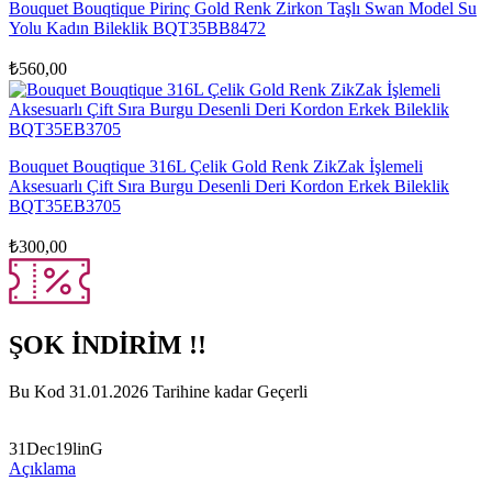
Bouquet Bouqtique Pirinç Gold Renk Zirkon Taşlı Swan Model Su
Yolu Kadın Bileklik BQT35BB8472
₺
560,00
Bouquet Bouqtique 316L Çelik Gold Renk ZikZak İşlemeli
Aksesuarlı Çift Sıra Burgu Desenli Deri Kordon Erkek Bileklik
BQT35EB3705
₺
300,00
ŞOK İNDİRİM !!
Bu Kod 31.01.2026 Tarihine kadar Geçerli
31Dec19linG
Açıklama