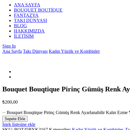
ANA SAYFA
BOUQUET BOUTİQUE
FANTAZYA
TAKI DÜNYASI
BLOG
HAKKIMIZDA
İLETİŞİM
Sign In
Ana Sayfa
Takı Dünyası
Kadın Yüzük ve Kombinler
Bouquet Bouqtique Pirinç Gümüş Renk A
₺
200,00
Bouquet Bouqtique Pirinç Gümüş Renk Ayarlanabilir Kalın Ez
Sepete Ekle
İstek listesine ekle
SKU:
BQT35BYK3167
Kategoriler:
Kadın Yüzük ve Kombinler
,
Ta