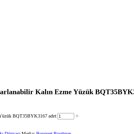
yarlanabilir Kalın Ezme Yüzük BQT35BYK
me Yüzük BQT35BYK3167 adet
kı Dünyası
Marka:
Bouquet Boutique