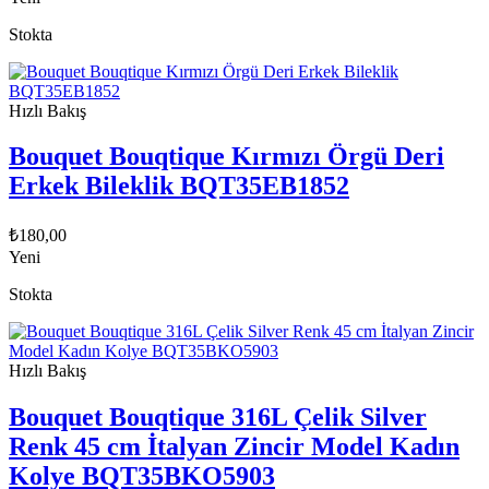
Stokta
Hızlı Bakış
Bouquet Bouqtique Kırmızı Örgü Deri
Erkek Bileklik BQT35EB1852
₺
180,00
Yeni
Stokta
Hızlı Bakış
Bouquet Bouqtique 316L Çelik Silver
Renk 45 cm İtalyan Zincir Model Kadın
Kolye BQT35BKO5903