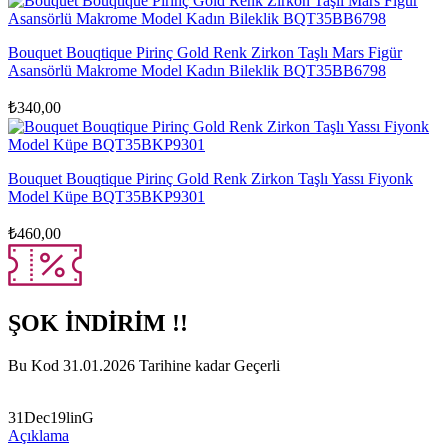
Bouquet Bouqtique Pirinç Gold Renk Zirkon Taşlı Mars Figür
Asansörlü Makrome Model Kadın Bileklik BQT35BB6798
₺
340,00
Bouquet Bouqtique Pirinç Gold Renk Zirkon Taşlı Yassı Fiyonk
Model Küpe BQT35BKP9301
₺
460,00
ŞOK İNDİRİM !!
Bu Kod 31.01.2026 Tarihine kadar Geçerli
31Dec19linG
Açıklama