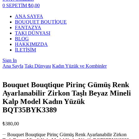
0
SEPETİM
₺
0,00
ANA SAYFA
BOUQUET BOUTİQUE
FANTAZYA
TAKI DÜNYASI
BLOG
HAKKIMIZDA
İLETİŞİM
Sign In
Ana Sayfa
Takı Dünyası
Kadın Yüzük ve Kombinler
Bouquet Bouqtique Pirinç Gümüş Renk
Ayarlanabilir Zirkon Taşlı Beyaz Mineli
Kalp Model Kadın Yüzük
BQT35BYK3389
₺
380,00
Bouquet Bouqtique Pirinç Gümüş Renk Ayarlanabilir Zirkon