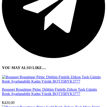
YOU MAY ALSO LIKE…
Bouquet Bouqtique Pirinç Düğüm Figürlü Zirkon Taşlı Gümüş
Renk Ayarlanabilir Kadın Yüzük BQT35BYK3777
₺
420,00