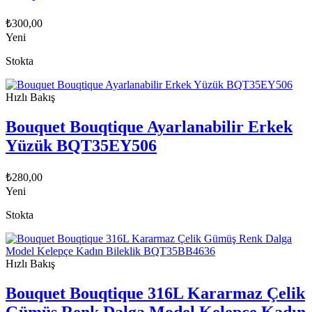
₺
300,00
Yeni
Stokta
Hızlı Bakış
Bouquet Bouqtique Ayarlanabilir Erkek
Yüzük BQT35EY506
₺
280,00
Yeni
Stokta
Hızlı Bakış
Bouquet Bouqtique 316L Kararmaz Çelik
Gümüş Renk Dalga Model Kelepçe Kadın