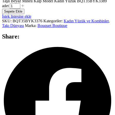
Taşlı Beyaz Mineli Kalp Model Kadın Yüzük BQT35BYK3389
adet
Sepete Ekle
İstek listesine ekle
SKU:
BQT35BYK3376
Kategoriler:
Kadın Yüzük ve Kombinler
,
Takı Dünyası
Marka:
Bouquet Boutique
Share: