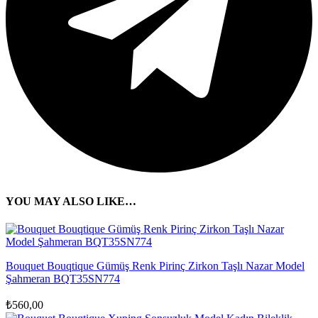
YOU MAY ALSO LIKE…
Bouquet Bouqtique Gümüş Renk Pirinç Zirkon Taşlı Nazar Model
Şahmeran BQT35SN774
₺
560,00