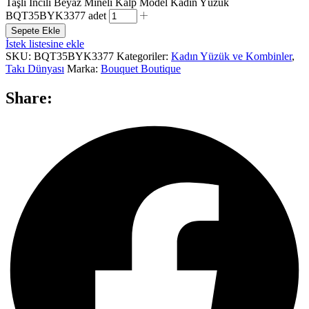
Taşlı İncili Beyaz Mineli Kalp Model Kadın Yüzük
BQT35BYK3377 adet
Sepete Ekle
İstek listesine ekle
SKU:
BQT35BYK3377
Kategoriler:
Kadın Yüzük ve Kombinler
,
Takı Dünyası
Marka:
Bouquet Boutique
Share: