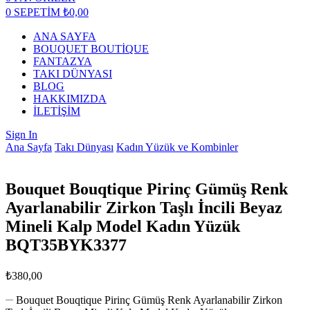
0
SEPETİM
₺
0,00
ANA SAYFA
BOUQUET BOUTİQUE
FANTAZYA
TAKI DÜNYASI
BLOG
HAKKIMIZDA
İLETİŞİM
Sign In
Ana Sayfa
Takı Dünyası
Kadın Yüzük ve Kombinler
Bouquet Bouqtique Pirinç Gümüş Renk
Ayarlanabilir Zirkon Taşlı İncili Beyaz
Mineli Kalp Model Kadın Yüzük
BQT35BYK3377
₺
380,00
Bouquet Bouqtique Pirinç Gümüş Renk Ayarlanabilir Zirkon