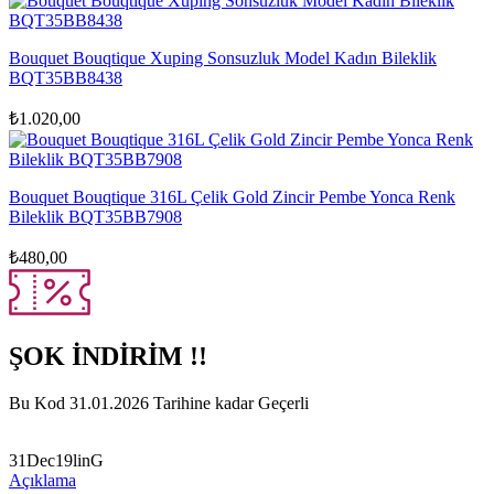
Bouquet Bouqtique Xuping Sonsuzluk Model Kadın Bileklik
BQT35BB8438
₺
1.020,00
Bouquet Bouqtique 316L Çelik Gold Zincir Pembe Yonca Renk
Bileklik BQT35BB7908
₺
480,00
ŞOK İNDİRİM !!
Bu Kod 31.01.2026 Tarihine kadar Geçerli
31Dec19linG
Açıklama