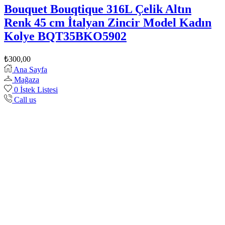
Bouquet Bouqtique 316L Çelik Altın
Renk 45 cm İtalyan Zincir Model Kadın
Kolye BQT35BKO5902
₺
300,00
Ana Sayfa
Mağaza
0
İstek Listesi
Call us