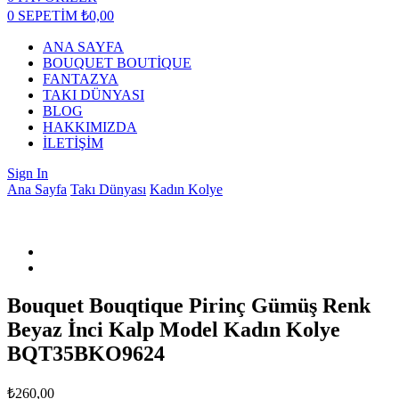
0
SEPETİM
₺
0,00
ANA SAYFA
BOUQUET BOUTİQUE
FANTAZYA
TAKI DÜNYASI
BLOG
HAKKIMIZDA
İLETİŞİM
Sign In
Ana Sayfa
Takı Dünyası
Kadın Kolye
Bouquet Bouqtique Pirinç Gümüş Renk
Beyaz İnci Kalp Model Kadın Kolye
BQT35BKO9624
₺
260,00