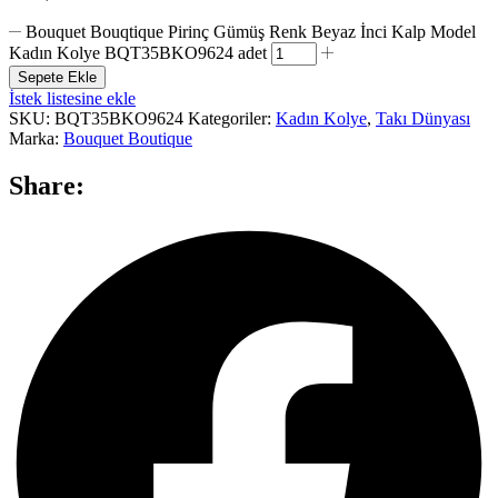
Bouquet Bouqtique Pirinç Gümüş Renk Beyaz İnci Kalp Model
Kadın Kolye BQT35BKO9624 adet
Sepete Ekle
İstek listesine ekle
SKU:
BQT35BKO9624
Kategoriler:
Kadın Kolye
,
Takı Dünyası
Marka:
Bouquet Boutique
Share: