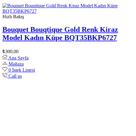
Hızlı Bakış
Bouquet Bouqtique Gold Renk Kiraz
Model Kadın Küpe BQT35BKP6727
₺
300,00
Ana Sayfa
Mağaza
0
İstek Listesi
Call us