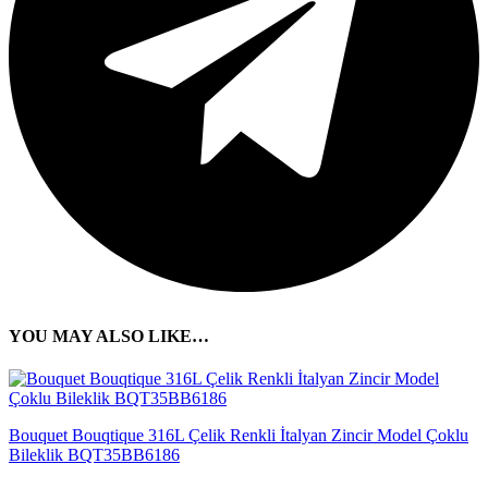
YOU MAY ALSO LIKE…
Bouquet Bouqtique 316L Çelik Renkli İtalyan Zincir Model Çoklu
Bileklik BQT35BB6186