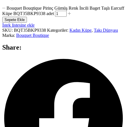
Bouquet Bouqtique Pirinç Gümüş Renk İncili Baget Taşlı Earcuff
Küpe BQT35BKP9338 adet
Sepete Ekle
İstek listesine ekle
SKU:
BQT35BKP9338
Kategoriler:
Kadın Küpe
,
Takı Dünyası
Marka:
Bouquet Boutique
Share: