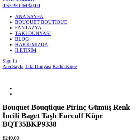
0
SEPETİM
₺
0,00
ANA SAYFA
BOUQUET BOUTİQUE
FANTAZYA
TAKI DÜNYASI
BLOG
HAKKIMIZDA
İLETİŞİM
Sign In
Ana Sayfa
Takı Dünyası
Kadın Küpe
Bouquet Bouqtique Pirinç Gümüş Renk
İncili Baget Taşlı Earcuff Küpe
BQT35BKP9338
₺
240,00