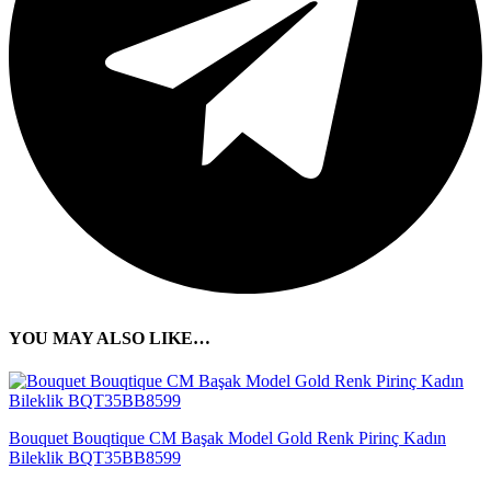
YOU MAY ALSO LIKE…
Bouquet Bouqtique CM Başak Model Gold Renk Pirinç Kadın
Bileklik BQT35BB8599