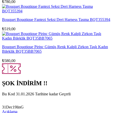
₺
780,00
Bouquet Bouqtique Fantezi Seksi Deri Harness Tasma BQT355394
₺
519,00
Bouquet Bouqtique Pirinç Gümüş Renk Kalpli Zirkon Taşlı Kadın
Bileklik BQT35BB7065
₺
580,00
ŞOK İNDİRİM !!
Bu Kod 31.01.2026 Tarihine kadar Geçerli
31Dec19linG
Açıklama