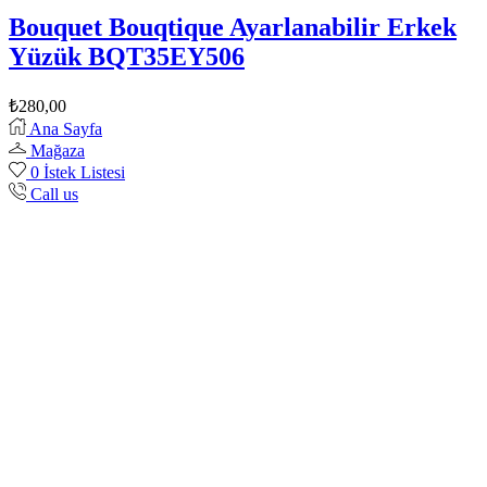
Bouquet Bouqtique Ayarlanabilir Erkek
Yüzük BQT35EY506
₺
280,00
Ana Sayfa
Mağaza
0
İstek Listesi
Call us