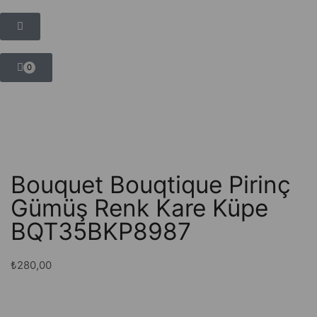
0
Bouquet Bouqtique Pirinç
Gümüş Renk Kare Küpe
BQT35BKP8987
₺
280,00