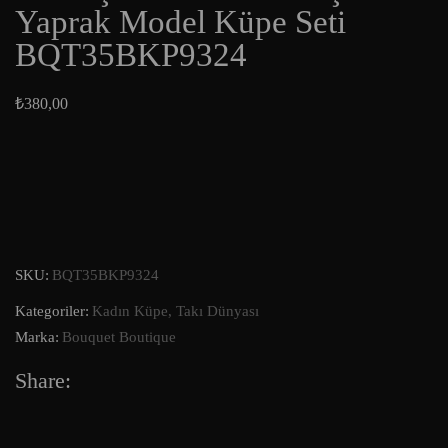
Yaprak Model Küpe Seti
BQT35BKP9324
₺
380,00
SKU:
BQT35BKP9324
Kategoriler:
Kadın Küpe
,
Takı Dünyası
Marka:
Bouquet Boutique
Share: