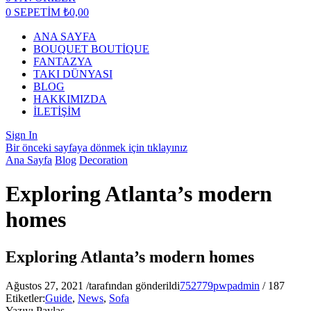
0
SEPETİM
₺
0,00
ANA SAYFA
BOUQUET BOUTİQUE
FANTAZYA
TAKI DÜNYASI
BLOG
HAKKIMIZDA
İLETİŞİM
Sign In
Bir önceki sayfaya dönmek için tıklayınız
Ana Sayfa
Blog
Decoration
Exploring Atlanta’s modern
homes
Exploring Atlanta’s modern homes
Ağustos 27, 2021
/
tarafından gönderildi
752779pwpadmin
/
187
Etiketler:
Guide
,
News
,
Sofa
Yazıyı Paylaş