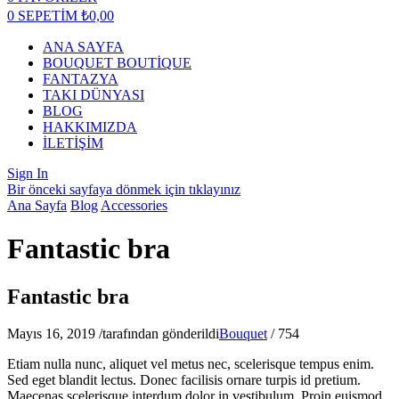
0
SEPETİM
₺
0,00
ANA SAYFA
BOUQUET BOUTİQUE
FANTAZYA
TAKI DÜNYASI
BLOG
HAKKIMIZDA
İLETİŞİM
Sign In
Bir önceki sayfaya dönmek için tıklayınız
Ana Sayfa
Blog
Accessories
Fantastic bra
Fantastic bra
Mayıs 16, 2019
/
tarafından gönderildi
Bouquet
/
754
Etiam nulla nunc, aliquet vel metus nec, scelerisque tempus enim.
Sed eget blandit lectus. Donec facilisis ornare turpis id pretium.
Maecenas scelerisque interdum dolor in vestibulum. Proin euismod