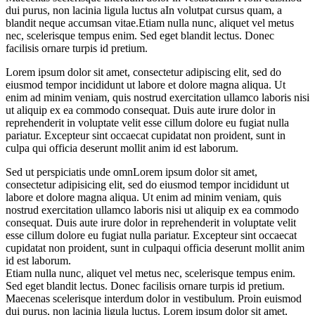
dui purus, non lacinia ligula luctus aIn volutpat cursus quam, a
blandit neque accumsan vitae.Etiam nulla nunc, aliquet vel metus
nec, scelerisque tempus enim. Sed eget blandit lectus. Donec
facilisis ornare turpis id pretium.
Lorem ipsum dolor sit amet, consectetur adipiscing elit, sed do
eiusmod tempor incididunt ut labore et dolore magna aliqua. Ut
enim ad minim veniam, quis nostrud exercitation ullamco laboris nisi
ut aliquip ex ea commodo consequat. Duis aute irure dolor in
reprehenderit in voluptate velit esse cillum dolore eu fugiat nulla
pariatur. Excepteur sint occaecat cupidatat non proident, sunt in
culpa qui officia deserunt mollit anim id est laborum.
Sed ut perspiciatis unde omnLorem ipsum dolor sit amet,
consectetur adipisicing elit, sed do eiusmod tempor incididunt ut
labore et dolore magna aliqua. Ut enim ad minim veniam, quis
nostrud exercitation ullamco laboris nisi ut aliquip ex ea commodo
consequat. Duis aute irure dolor in reprehenderit in voluptate velit
esse cillum dolore eu fugiat nulla pariatur. Excepteur sint occaecat
cupidatat non proident, sunt in culpaqui officia deserunt mollit anim
id est laborum.
Etiam nulla nunc, aliquet vel metus nec, scelerisque tempus enim.
Sed eget blandit lectus. Donec facilisis ornare turpis id pretium.
Maecenas scelerisque interdum dolor in vestibulum. Proin euismod
dui purus, non lacinia ligula luctus. Lorem ipsum dolor sit amet,