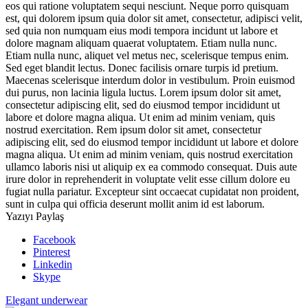
eos qui ratione voluptatem sequi nesciunt. Neque porro quisquam
est, qui dolorem ipsum quia dolor sit amet, consectetur, adipisci velit,
sed quia non numquam eius modi tempora incidunt ut labore et
dolore magnam aliquam quaerat voluptatem. Etiam nulla nunc.
Etiam nulla nunc, aliquet vel metus nec, scelerisque tempus enim.
Sed eget blandit lectus. Donec facilisis ornare turpis id pretium.
Maecenas scelerisque interdum dolor in vestibulum. Proin euismod
dui purus, non lacinia ligula luctus. Lorem ipsum dolor sit amet,
consectetur adipiscing elit, sed do eiusmod tempor incididunt ut
labore et dolore magna aliqua. Ut enim ad minim veniam, quis
nostrud exercitation. Rem ipsum dolor sit amet, consectetur
adipiscing elit, sed do eiusmod tempor incididunt ut labore et dolore
magna aliqua. Ut enim ad minim veniam, quis nostrud exercitation
ullamco laboris nisi ut aliquip ex ea commodo consequat. Duis aute
irure dolor in reprehenderit in voluptate velit esse cillum dolore eu
fugiat nulla pariatur. Excepteur sint occaecat cupidatat non proident,
sunt in culpa qui officia deserunt mollit anim id est laborum.
Yazıyı Paylaş
Facebook
Pinterest
Linkedin
Skype
Elegant underwear