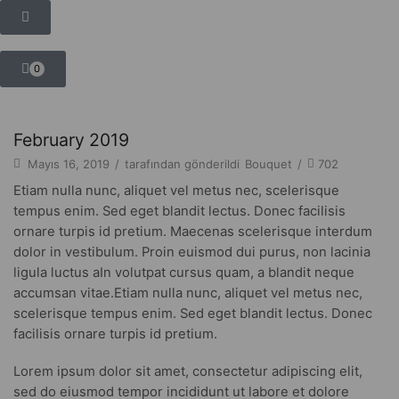
0
Ana Sayfa
Blog
Nightwear
February 2019
Mayıs 16, 2019
/
tarafından gönderildi
Bouquet
/
702
Etiam nulla nunc, aliquet vel metus nec, scelerisque
tempus enim. Sed eget blandit lectus. Donec facilisis
ornare turpis id pretium. Maecenas scelerisque interdum
dolor in vestibulum. Proin euismod dui purus, non lacinia
ligula luctus aIn volutpat cursus quam, a blandit neque
accumsan vitae.Etiam nulla nunc, aliquet vel metus nec,
scelerisque tempus enim. Sed eget blandit lectus. Donec
facilisis ornare turpis id pretium.
Lorem ipsum dolor sit amet, consectetur adipiscing elit,
sed do eiusmod tempor incididunt ut labore et dolore