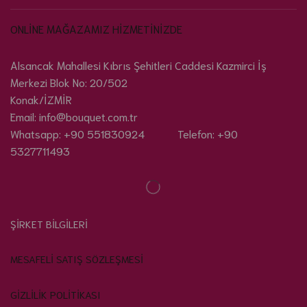
ONLİNE MAĞAZAMIZ HİZMETİNİZDE
Alsancak Mahallesi Kıbrıs Şehitleri Caddesi Kazmirci İş
Merkezi Blok No: 20/502
Konak/İZMİR
Email: info@bouquet.com.tr
Whatsapp: +90 551830924 Telefon: +90
5327711493
ŞİRKET BİLGİLERİ
MESAFELİ SATIŞ SÖZLEŞMESİ
GİZLİLİK POLİTİKASI