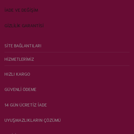
İADE VE DEĞİŞİM
GİZLİLİK GARANTİSİ
SİTE BAĞLANTILARI
HİZMETLERİMİZ
HIZLI KARGO
GÜVENLİ ÖDEME
14 GÜN ÜCRETİZ İADE
UYUŞMAZLIKLARIN ÇÖZÜMÜ