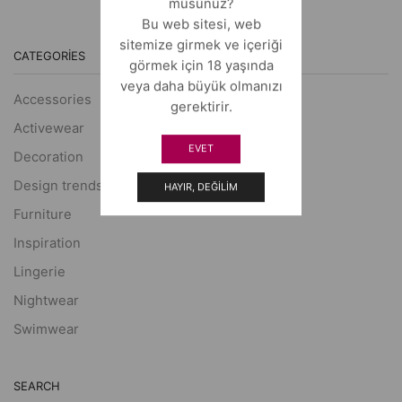
müsünüz?
Bu web sitesi, web
sitemize girmek ve içeriği
CATEGORIES
görmek için 18 yaşında
veya daha büyük olmanızı
Accessories
gerektirir.
Activewear
EVET
Decoration
Design trends
HAYIR, DEĞILIM
Furniture
Inspiration
Lingerie
Nightwear
Swimwear
SEARCH