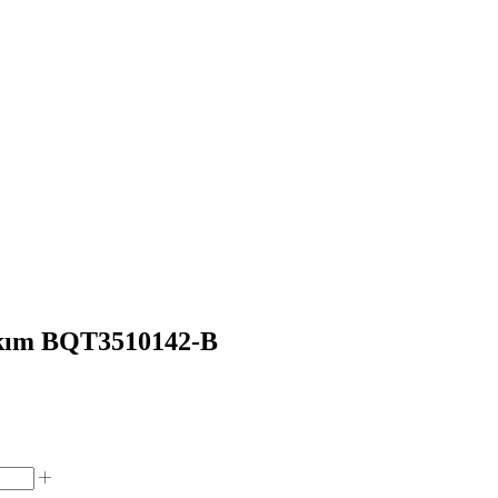
akım BQT3510142-B