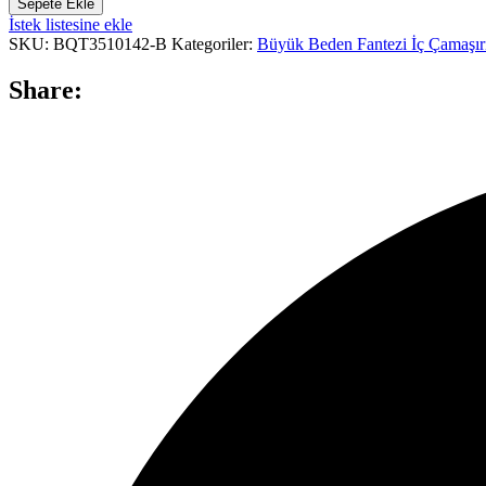
Sepete Ekle
İstek listesine ekle
SKU:
BQT3510142-B
Kategoriler:
Büyük Beden Fantezi İç Çamaşırı
Share: