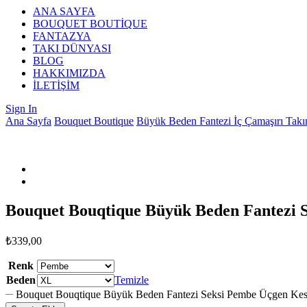
ANA SAYFA
BOUQUET BOUTİQUE
FANTAZYA
TAKI DÜNYASI
BLOG
HAKKIMIZDA
İLETİŞİM
Sign In
Ana Sayfa
Bouquet Boutique
Büyük Beden Fantezi İç Çamaşırı Takı
Bouquet Bouqtique Büyük Beden Fantezi 
₺
339,00
Renk
Beden
Temizle
Bouquet Bouqtique Büyük Beden Fantezi Seksi Pembe Üçgen Ke