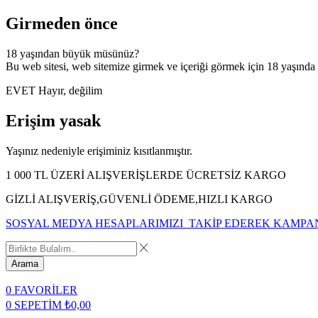
Girmeden önce
18 yaşından büyük müsünüz?
Bu web sitesi, web sitemize girmek ve içeriği görmek için 18 yaşında
EVET
Hayır, değilim
Erişim yasak
Yaşınız nedeniyle erişiminiz kısıtlanmıştır.
1 000 TL ÜZERİ ALIŞVERİŞLERDE ÜCRETSİZ KARGO
GİZLİ ALIŞVERİŞ,GÜVENLİ ÖDEME,HIZLI KARGO
SOSYAL MEDYA HESAPLARIMIZI TAKİP EDEREK KAMPA
Arama
0
FAVORİLER
0
SEPETİM
₺
0,00