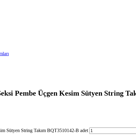
mları
Seksi Pembe Üçgen Kesim Sütyen String T
sim Sütyen String Takım BQT3510142-B adet