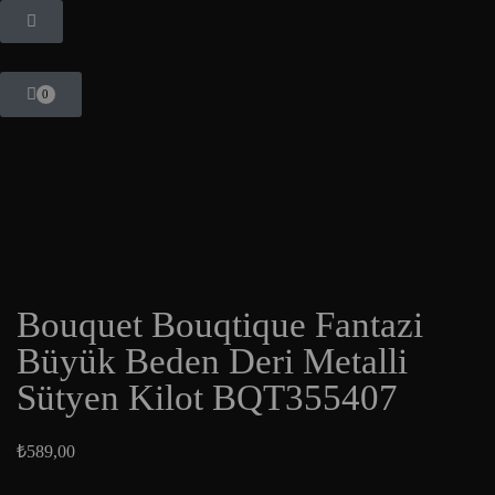
0
Bouquet Bouqtique Fantazi
Büyük Beden Deri Metalli
Sütyen Kilot BQT355407
₺
589,00