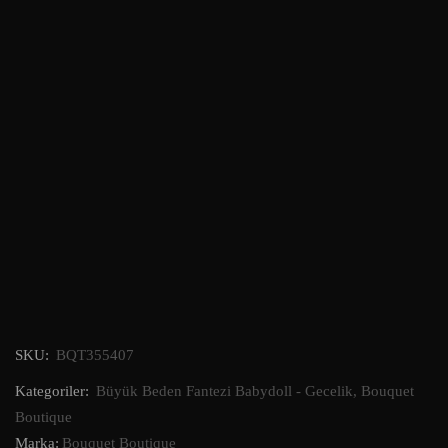
SKU:
BQT355407
Kategoriler:
Büyük Beden Fantezi Babydoll - Gecelik
,
Bouquet
Boutique
Marka:
Bouquet Boutique