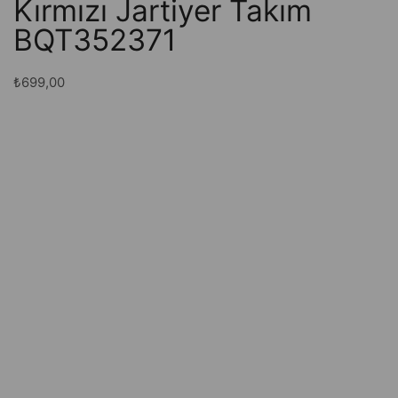
Kırmızı Jartiyer Takım
BQT352371
₺
699,00