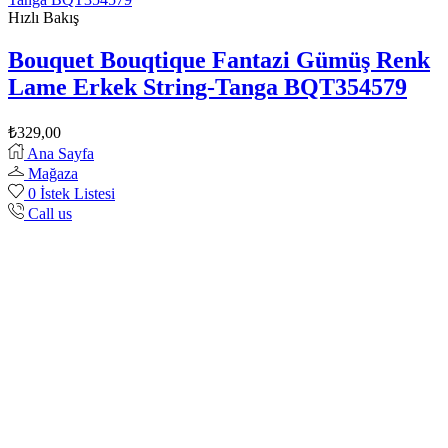
Hızlı Bakış
Bouquet Bouqtique Fantazi Gümüş Renk
Lame Erkek String-Tanga BQT354579
₺
329,00
Ana Sayfa
Mağaza
0
İstek Listesi
Call us