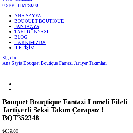
0
SEPETİM
₺
0,00
ANA SAYFA
BOUQUET BOUTİQUE
FANTAZYA
TAKI DÜNYASI
BLOG
HAKKIMIZDA
İLETİŞİM
Sign In
Ana Sayfa
Bouquet Boutique
Fantezi Jartiyer Takımları
Bouquet Bouqtique Fantazi Lameli Fileli
Jartiyerli Seksi Takım Çorapsız !
BQT352348
₺
839,00