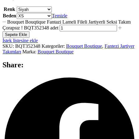
Renk
Beden
Temizle
Bouquet Bouqtique Fantazi Lameli Fileli Jartiyerli Seksi Takım
Çorapsız ! BQT352348 adet
Sepete Ekle
İstek listesine ekle
SKU:
BQT352348
Kategoriler:
Bouquet Boutique
,
Fantezi Jartiyer
Takımları
Marka:
Bouquet Boutique
Share: