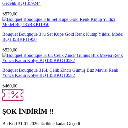
Gecelik BQT359244
₺
579,00
Bouquet Bouqtique 3 lü Set Küpe Gold Renk Kutup Yıldızı Model
BQT35BKP11950
₺
520,00
Bouquet Bouqtique 316L Çelik Zincir Gümüş Buz Mavisi Renk
Yonca Kadın Kolye BQT35BKO10582
₺
460,00
ŞOK İNDİRİM !!
Bu Kod 31.01.2026 Tarihine kadar Geçerli