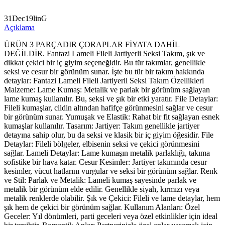
31Dec19linG
Açıklama
ÜRÜN 3 PARÇADIR ÇORAPLAR FİYATA DAHİL
DEĞİLDİR. Fantazi Lameli Fileli Jartiyerli Seksi Takım, şık ve
dikkat çekici bir iç giyim seçeneğidir. Bu tür takımlar, genellikle
seksi ve cesur bir görünüm sunar. İşte bu tür bir takım hakkında
detaylar: Fantazi Lameli Fileli Jartiyerli Seksi Takım Özellikleri
Malzeme: Lame Kumaş: Metalik ve parlak bir görünüm sağlayan
lame kumaş kullanılır. Bu, seksi ve şık bir etki yaratır. File Detaylar:
Fileli kumaşlar, cildin altından hafifçe görünmesini sağlar ve cesur
bir görünüm sunar. Yumuşak ve Elastik: Rahat bir fit sağlayan esnek
kumaşlar kullanılır. Tasarım: Jartiyer: Takım genellikle jartiyer
detayına sahip olur, bu da seksi ve klasik bir iç giyim öğesidir. File
Detaylar: Fileli bölgeler, elbisenin seksi ve çekici görünmesini
sağlar. Lameli Detaylar: Lame kumaşın metalik parlaklığı, takıma
sofistike bir hava katar. Cesur Kesimler: Jartiyer takımında cesur
kesimler, vücut hatlarını vurgular ve seksi bir görünüm sağlar. Renk
ve Stil: Parlak ve Metalik: Lameli kumaş sayesinde parlak ve
metalik bir görünüm elde edilir. Genellikle siyah, kırmızı veya
metalik renklerde olabilir. Şık ve Çekici: Fileli ve lame detaylar, hem
şık hem de çekici bir görünüm sağlar. Kullanım Alanları: Özel
Geceler: Yıl dönümleri, parti geceleri veya özel etkinlikler için ideal