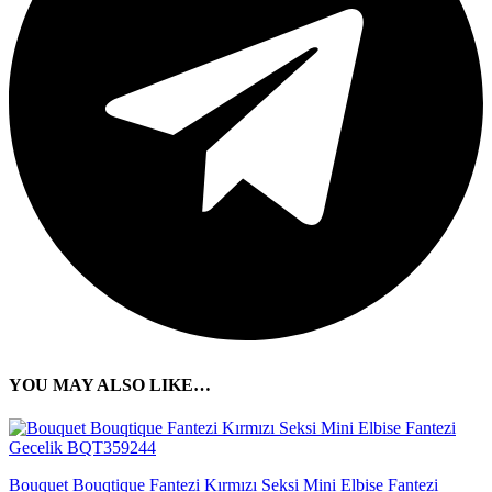
YOU MAY ALSO LIKE…
Bouquet Bouqtique Fantezi Kırmızı Seksi Mini Elbise Fantezi