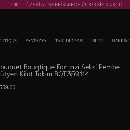
1 000 TL ÜZERİ ALIŞVERİŞLERDE ÜCRETSİZ KARGO
OUTİQUE
FANTAZYA
TAKI DÜNYASI
BLOG
HAKKIM
ouquet Bouqtique Fantazi Seksi Pembe
ütyen Kilot Takım BQT359114
559,00