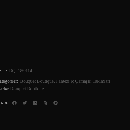
KU:
BQT359114
tegoriler:
Bouquet Boutique
,
Fantezi İç Çamaşırı Takımları
arka:
Bouquet Boutique
hare: