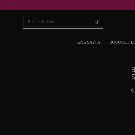
ANA SAYFA
BOUQUET B
B
S
₺