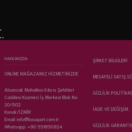
HAKKIMIZDA
ŞİRKET BİLGİLERİ
ONLİNE MAĞAZAMIZ HİZMETİNİZDE
MESAFELİ SATIŞ S
Alsancak Mahallesi Kıbrıs Şehitleri
GİZLİLİK POLİTİKA
Caddesi Kazmirci İş Merkezi Blok No:
20/502
İADE VE DEĞİŞİM
Konak/İZMİR
Email: info@bouquet.com.tr
GİZLİLİK GARANTİS
Whatsapp: +90 551830924