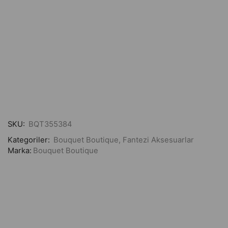
Seksi Borulu Yatak Kelepçesi
BQT355384
₺
689,00
SKU:
BQT355384
Kategoriler:
Bouquet Boutique
,
Fantezi Aksesuarlar
Marka:
Bouquet Boutique
Share: