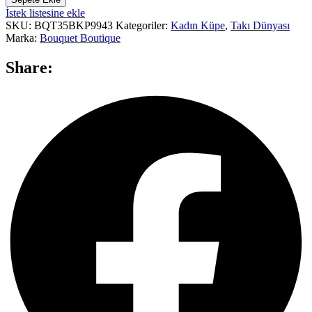
İstek listesine ekle
SKU:
BQT35BKP9943
Kategoriler:
Kadın Küpe
,
Takı Dünyası
Marka:
Bouquet Boutique
Share: