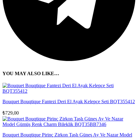
YOU MAY ALSO LIKE…
Bouquet Bouqtique Fantezi Deri El Ayak Kelepçe Seti BQT355412
₺
729,00
Bouquet Bouqtique Pirinç Zirkon Taşlı Güneş Ay Ve Nazar Model