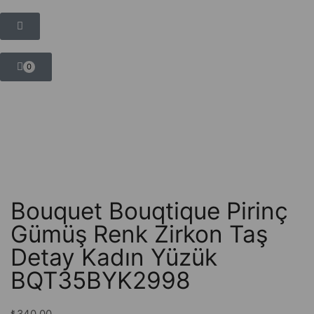
0
Bouquet Bouqtique Pirinç
Gümüş Renk Zirkon Taş
Detay Kadın Yüzük
BQT35BYK2998
₺
340,00