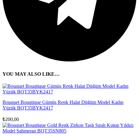
YOU MAY ALSO LIKE…
Bouquet Bouqtique Gümüş Renk Halat Düğüm Model Kadın
Yüzük BQT35BYK2417
₺
200,00