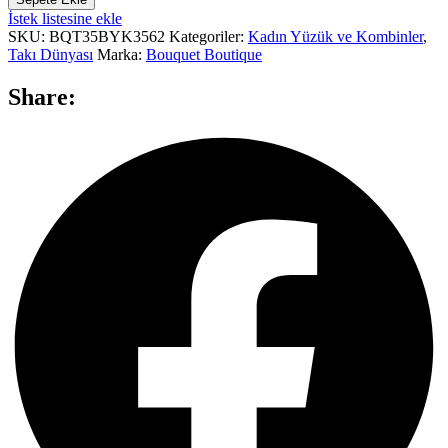
İstek listesine ekle
SKU:
BQT35BYK3562
Kategoriler:
Kadın Yüzük ve Kombinler
,
Takı Dünyası
Marka:
Bouquet Boutique
Share: