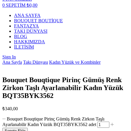
0
SEPETİM
₺
0,00
ANA SAYFA
BOUQUET BOUTİQUE
FANTAZYA
TAKI DÜNYASI
BLOG
HAKKIMIZDA
İLETİŞİM
Sign In
Ana Sayfa
Takı Dünyası
Kadın Yüzük ve Kombinler
Bouquet Bouqtique Pirinç Gümüş Renk
Zirkon Taşlı Ayarlanabilir Kadın Yüzük
BQT35BYK3562
₺
340,00
Bouquet Bouqtique Pirinç Gümüş Renk Zirkon Taşlı
Ayarlanabilir Kadın Yüzük BQT35BYK3562 adet
Sepete Ekle