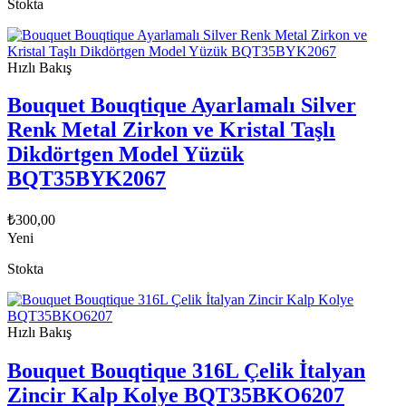
Stokta
Hızlı Bakış
Bouquet Bouqtique Ayarlamalı Silver
Renk Metal Zirkon ve Kristal Taşlı
Dikdörtgen Model Yüzük
BQT35BYK2067
₺
300,00
Yeni
Stokta
Hızlı Bakış
Bouquet Bouqtique 316L Çelik İtalyan
Zincir Kalp Kolye BQT35BKO6207