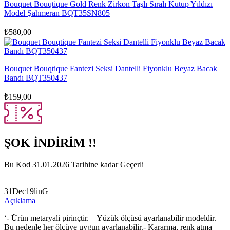
Bouquet Bouqtique Gold Renk Zirkon Taşlı Sıralı Kutup Yıldızı
Model Şahmeran BQT35SN805
₺
580,00
Bouquet Bouqtique Fantezi Seksi Dantelli Fiyonklu Beyaz Bacak
Bandı BQT350437
₺
159,00
ŞOK İNDİRİM !!
Bu Kod 31.01.2026 Tarihine kadar Geçerli
31Dec19linG
Açıklama
‘- Ürün metaryali pirinçtir. – Yüzük ölçüsü ayarlanabilir modeldir.
Bu nedenle her ölçüye uygun ayarlanabilir.- Kararma, renk atma